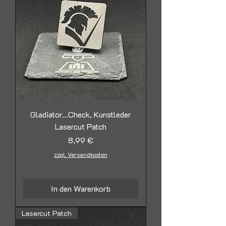
Gladiator...Check, Kunstleder
Lasercut Patch
Preis
8,99 €
zzgl. Versandkosten
In den Warenkorb
Lasercut Patch