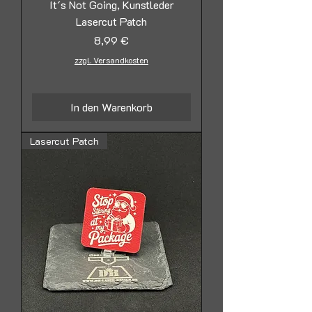
It´s Not Going, Kunstleder
Lasercut Patch
Preis
8,99 €
zzgl. Versandkosten
In den Warenkorb
Lasercut Patch