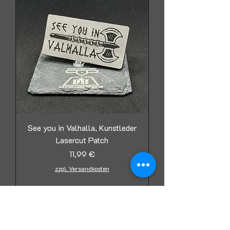
See you in Valhalla, Kunstleder
Lasercut Patch
Preis
11,99 €
zzgl. Versandkosten
In den Warenkorb
Lasercut Patch