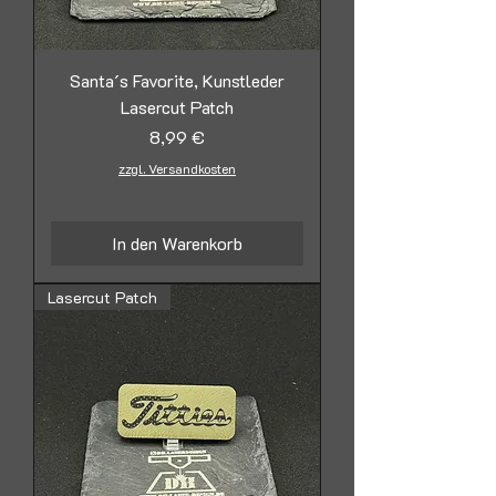
Santa´s Favorite, Kunstleder
Lasercut Patch
Preis
8,99 €
zzgl. Versandkosten
In den Warenkorb
Lasercut Patch