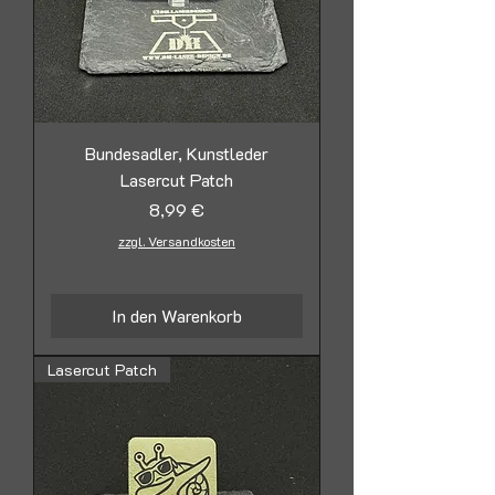
Bundesadler, Kunstleder
Lasercut Patch
Preis
8,99 €
zzgl. Versandkosten
In den Warenkorb
Lasercut Patch