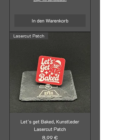
In den Warenkorb
Lasercut Patch
Let´s get Baked, Kunstleder
Lasercut Patch
Preis
8,99 €