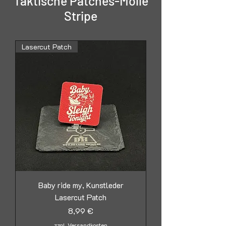
Taktische Patches-Molle
Stripe
Lasercut Patch
Baby ride my, Kunstleder
Lasercut Patch
Preis
8,99 €
zzgl. Versandkosten