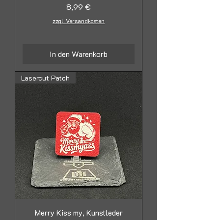
Preis
8,99 €
zzgl. Versandkosten
In den Warenkorb
Lasercut Patch
Merry Kiss my, Kunstleder