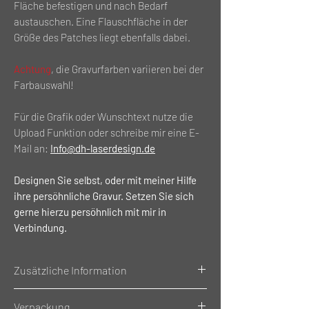
Fläche befestigen und nach Bedarf
austauschen. Eine Flauschfläche in der
Größe des Patches liegt ebenfalls dabei.
Achtung
, die Gravurfarben variieren bei der
Farbauswahl!
Für die Grafik oder Wunschtext nutze die
Upload Funktion oder schreibe mir eine E-
Mail an:
Info@dh-laserdesign.de
Designen Sie selbst, oder mit meiner Hilfe
ihre persöhnliche Gravur. Setzen Sie sich
gerne hierzu persöhnlich mit mir in
Verbindung.
Zusätzliche Information
Gewicht: 0.02 Kg
Verpackung