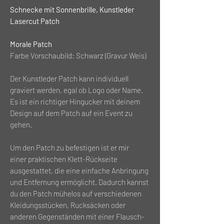
Schnecke mit Sonnenbrille, Kunstleder
Lasercut Patch
Morale Patch
Farbe Vorschaubild: Schwarz (Gravur Weis)
Der Kunstleder Patch kann individuell
graviert werden, egal ob Logo oder Name.
Es ist ein richtiger Hingucker mit deinem
Design auf dem Patch auf ein Event zu
gehen.
Um den Patch zu befestigen ist er mir
einer praktischen Klett-Rückseite
ausgestattet, die eine einfache Anbringung
und Entfernung ermöglicht. Dadurch kannst
du den Patch mühelos auf verschiedenen
Kleidungsstücken, Rucksäcken oder
anderen Gegenständen mit einer Flausch-