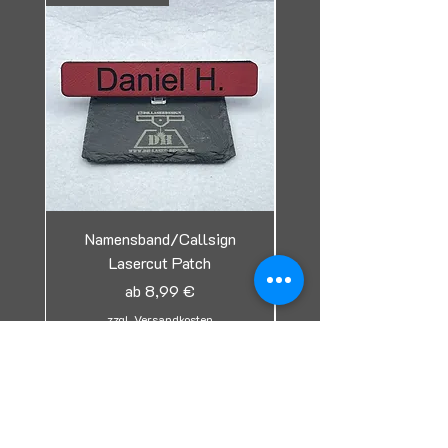
Namensband/Callsign
Lasercut Patch
Tag/Erkennungsmark
Sale-Preis
ab
8,99 €
zzgl. Versandkosten