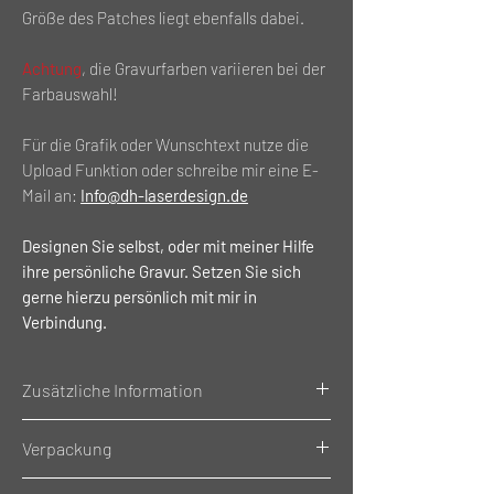
Größe des Patches liegt ebenfalls dabei.
Achtung
, die Gravurfarben variieren bei der
Farbauswahl!
Für die Grafik oder Wunschtext nutze die
Upload Funktion oder schreibe mir eine E-
Mail an:
Info@dh-laserdesign.de
Designen Sie selbst, oder mit meiner Hilfe
ihre persönliche Gravur. Setzen Sie sich
gerne hierzu persönlich mit mir in
Verbindung.
Zusätzliche Information
Gewicht: 0.02 Kg
Verpackung
Material: Kunstleder
Größe des Patches: (⭤ x ⭥) 5x5cm
Einzeln Verpackt im