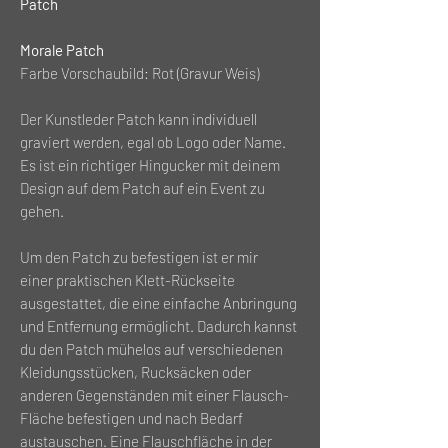
Patch
Morale Patch
Farbe Vorschaubild: Rot (Gravur Weis)
Der Kunstleder Patch kann individuell
graviert werden, egal ob Logo oder Name.
Es ist ein richtiger Hingucker mit deinem
Design auf dem Patch auf ein Event zu
gehen.
Um den Patch zu befestigen ist er mir
einer praktischen Klett-Rückseite
ausgestattet, die eine einfache Anbringung
und Entfernung ermöglicht. Dadurch kannst
du den Patch mühelos auf verschiedenen
Kleidungsstücken, Rucksäcken oder
anderen Gegenständen mit einer Flausch-
Fläche befestigen und nach Bedarf
austauschen. Eine Flauschfläche in der