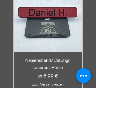
Namensband/Callsign
Lasercut Patch
Tag/Erkennungsmark
Sale-Preis
ab
8,99 €
zzgl. Versandkosten