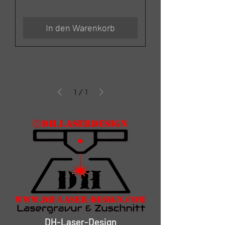
In den Warenkorb
1
/
1
DH-Laser-Design