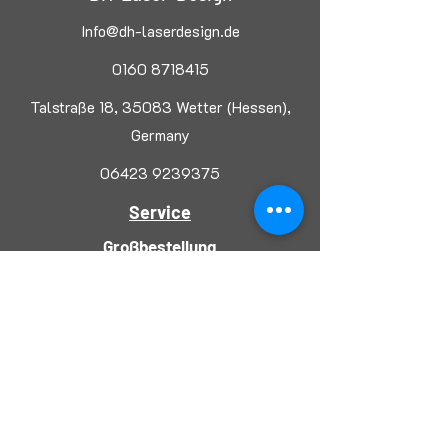
Info@dh-laserdesign.de
0160 8718415
Talstraße 18, 35083 Wetter (Hessen),
Germany
06423 9239375
Service
Großbestellung
Laserzuschnitt
Rechtliches
Impressum
AGB
Datenschutzerklärun
g
Widerrufsbelehrun