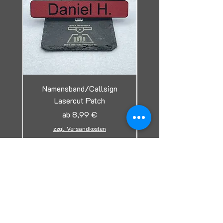
Namensband/Callsign
Lasercut Patch
Tag/Erkennungsmark
Sale-Preis
ab
8,99 €
zzgl. Versandkosten