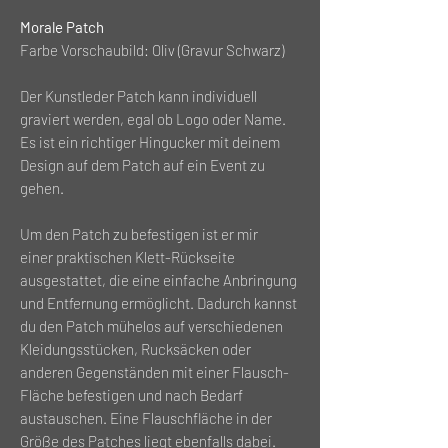
Morale Patch
Farbe Vorschaubild: Oliv (Gravur Schwarz)
Der Kunstleder Patch kann individuell
graviert werden, egal ob Logo oder Name.
Es ist ein richtiger Hingucker mit deinem
Design auf dem Patch auf ein Event zu
gehen.
Um den Patch zu befestigen ist er mir
einer praktischen Klett-Rückseite
ausgestattet, die eine einfache Anbringung
und Entfernung ermöglicht. Dadurch kannst
du den Patch mühelos auf verschiedenen
Kleidungsstücken, Rucksäcken oder
anderen Gegenständen mit einer Flausch-
Fläche befestigen und nach Bedarf
austauschen. Eine Flauschfläche in der
Größe des Patches liegt ebenfalls dabei.