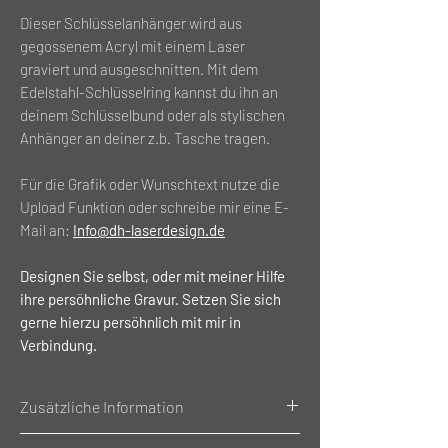
Dieser Schlüsselanhänger wird aus
gegossenem Acryl mit einem Laser
graviert und ausgeschnitten. Mit dem
Edelstahl-Schlüsselring kannst du ihn an
deinem Schlüsselbund oder als stylischen
Anhänger an deiner z.b. Tasche tragen.
Für die Grafik oder Wunschtext nutze die
Upload Funktion oder schreibe mir eine E-
Mail an:
Info@dh-laserdesign.de
Designen Sie selbst, oder mit meiner Hilfe
ihre persöhnliche Gravur. Setzen Sie sich
gerne hierzu persöhnlich mit mir in
Verbindung.
Zusätzliche Information
Gewicht: 0.035g