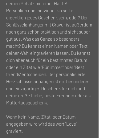
deinen Schatz mit einer Hälfte!
Persönlich und individuell so sollte
eigentlich jedes Geschenk sein, oder? Der
Schlüsselanhänger mit Gravur ist außerdem
noch ganz schön praktisch und sieht super
gut aus. Was das Ganze so besonders
macht? Du kannst einen Namen oder Text
deiner Wahl eingravieren lassen. Du kannst
dich aber auch für ein bestimmtes Datum
oder ein Zitat wie "Für immer" oder "Best
friends" entscheiden. Der personalisierte
Herzschlüsselanhänger ist ein besonderes
und einzigartiges Geschenk für dich und
deine große Liebe, beste Freundin oder als
Muttertagsgeschenk.
Wenn kein Name, Zitat, oder Datum
angegeben wird wird das wort "Love"
graviert.