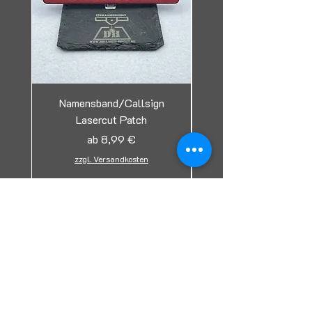
Namensband/Callsign
Lasercut Patch
Tag/Erkennungsmark
Sale-Preis
ab
8,99 €
zzgl. Versandkosten