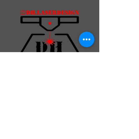
DH-Laser-Design
Info@dh-laserdesign.de
0160 8718415
Talstraße 18, 35083 Wetter (Hessen),
Germany
06423 9239375