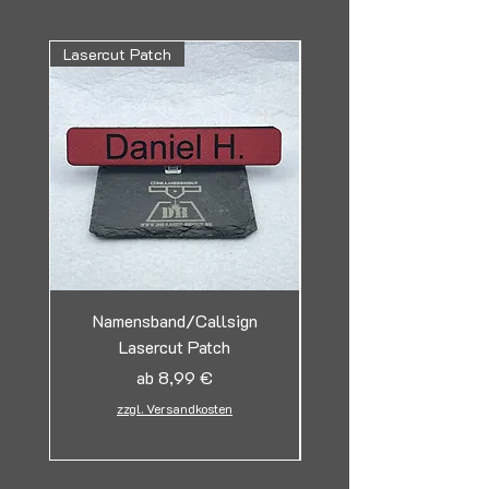
Lasercut Patch
Lasergravur Aluminium
Namensband/Callsign
Lasercut Patch
Tag/Erkennungsmark
Sale-Preis
ab
8,99 €
zzgl. Versandkosten