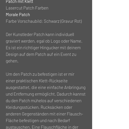
Patch mit Klett
Lasercut Patch Farben
Morale Patch
Farbe Vorschaubild: Schwarz (Gravur Rot)
Der Kunstleder Patch kann individuell
graviert werden, egal ob Logo oder Name.
Es ist ein richtiger Hingucker mit deinem
Design auf dem Patch auf ein Event zu
gehen.
Um den Patch zu befestigen ist er mir
einer praktischen Klett-Rückseite
ausgestattet, die eine einfache Anbringung
und Entfernung ermöglicht. Dadurch kannst
du den Patch mühelos auf verschiedenen
Kleidungsstücken, Rucksäcken oder
anderen Gegenständen mit einer Flausch-
Fläche befestigen und nach Bedarf
austauschen. Eine Flauschfläche in der