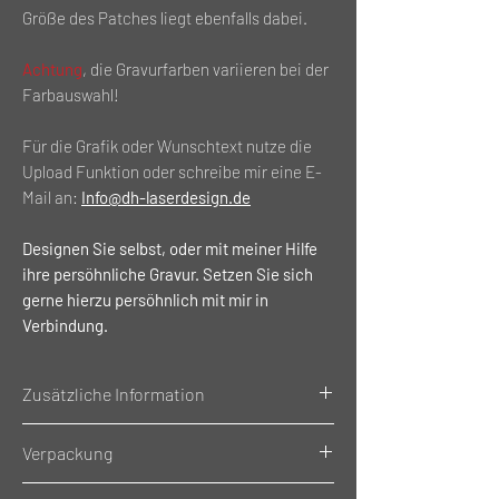
Größe des Patches liegt ebenfalls dabei.
Achtung
, die Gravurfarben variieren bei der
Farbauswahl!
Für die Grafik oder Wunschtext nutze die
Upload Funktion oder schreibe mir eine E-
Mail an:
Info@dh-laserdesign.de
Designen Sie selbst, oder mit meiner Hilfe
ihre persöhnliche Gravur. Setzen Sie sich
gerne hierzu persöhnlich mit mir in
Verbindung.
Zusätzliche Information
Gewicht: 0.02 Kg
Verpackung
Material: Kunstleder
Größe des Patches: (LxH)5x5cm
Einzeln Verpackt im