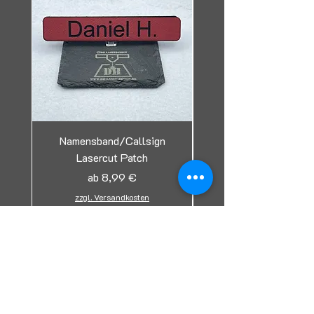
Namensband/Callsign
Lasercut Patch
Tag/Erkennungsmark
Sale-Preis
ab
8,99 €
zzgl. Versandkosten