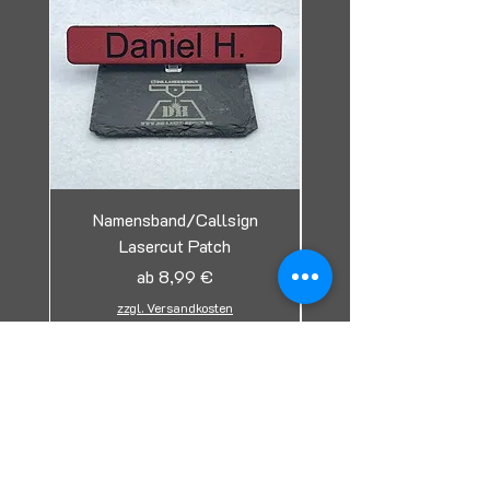
Namensband/Callsign
Lasercut Patch
Tag/Erkennungsmark
Sale-Preis
ab
8,99 €
zzgl. Versandkosten