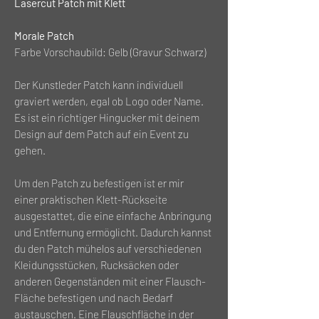
Lasercut Patch mit Klett
Morale Patch
Farbe Vorschaubild: Gelb (Gravur Schwarz)
Der Kunstleder Patch kann individuell
graviert werden, egal ob Logo oder Name.
Es ist ein richtiger Hingucker mit deinem
Design auf dem Patch auf ein Event zu
gehen.
Um den Patch zu befestigen ist er mir
einer praktischen Klett-Rückseite
ausgestattet, die eine einfache Anbringung
und Entfernung ermöglicht. Dadurch kannst
du den Patch mühelos auf verschiedenen
Kleidungsstücken, Rucksäcken oder
anderen Gegenständen mit einer Flausch-
Fläche befestigen und nach Bedarf
austauschen. Eine Flauschfläche in der