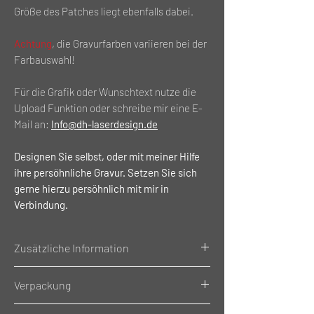
Größe des Patches liegt ebenfalls dabei.
Achtung
, die Gravurfarben variieren bei der
Farbauswahl!
Für die Grafik oder Wunschtext nutze die
Upload Funktion oder schreibe mir eine E-
Mail an:
Info@dh-laserdesign.de
Designen Sie selbst, oder mit meiner Hilfe
ihre persöhnliche Gravur. Setzen Sie sich
gerne hierzu persöhnlich mit mir in
Verbindung.
Zusätzliche Information
Gewicht: 0.02 Kg
Verpackung
Material: Kunstleder
Größe des Patches: (L⭤ x H⭥) 7x3cm
Einzeln Verpackt im