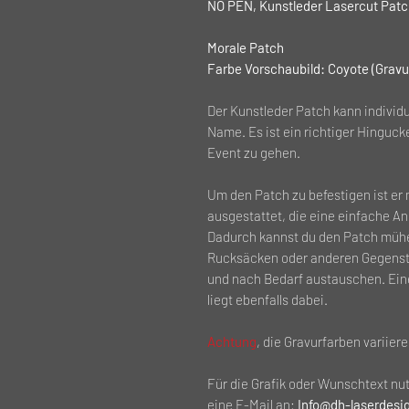
NO PEN, Kunstleder Lasercut Patch
Morale Patch
Farbe Vorschaubild: Coyote (Grav
Der Kunstleder Patch kann individu
Name. Es ist ein richtiger Hinguc
Event zu gehen.
Um den Patch zu befestigen ist er 
ausgestattet, die eine einfache A
Dadurch kannst du den Patch mühe
Rucksäcken oder anderen Gegenstä
und nach Bedarf austauschen. Ein
liegt ebenfalls dabei.
Achtung
, die Gravurfarben variier
Für die Grafik oder Wunschtext nu
eine E-Mail an:
Info@dh-laserdesi