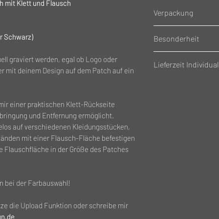
 mit Klett und Flausch
Gewicht: 0.02 Kg
Verpackung
Material: Kunstlede
Größe: 8x3,5cm (Lx
Einzeln Verpackt i
ur Schwarz)
Besonderheit
Rückseite mit Klett
Achtung
, die Gravu
ell graviert werden, egal ob Logo oder
Lieferzeit Individual
Farbauswahl! Bitte
ker mit deinem Design auf dem Patch auf ein
Lieferzeit Individua
betragen, diese Art
mir einer praktischen Klett-Rückseite
für Sie hergestellt
!
nbringung und Entfernung ermöglicht.
los auf verschiedenen Kleidungsstücken,
nden mit einer Flausch-Fläche befestigen
e Flauschfläche in der Größe des Patches
en bei der Farbauswahl!
tze die Upload Funktion oder schreibe mir
gn.de