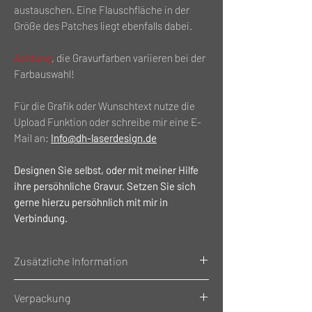
austauschen. Eine Flauschfläche in der
Größe des Patches liegt ebenfalls dabei.
Achtung
, die Gravurfarben variieren bei der
Farbauswahl!
Für die Grafik oder Wunschtext nutze die
Upload Funktion oder schreibe mir eine E-
Mail an:
Info@dh-laserdesign.de
Designen Sie selbst, oder mit meiner Hilfe
ihre persöhnliche Gravur. Setzen Sie sich
gerne hierzu persöhnlich mit mir in
Verbindung.
Zusätzliche Information
Gewicht: 0.027g
Verpackung
Material: Kunstleder