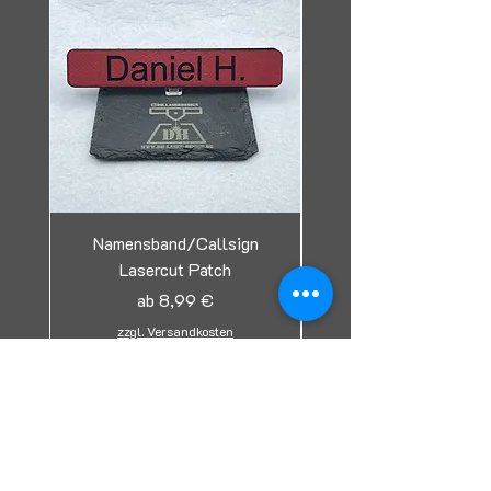
Namensband/Callsign
Lasercut Patch
Tag/Erkennungsmark
Sale-Preis
ab
8,99 €
zzgl. Versandkosten