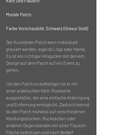
Klett und Flausch
Morale Patch
Farbe Vorschaubild: Schwarz (Gravur Gold)
Der Kunstleder Patch kann individuell
graviert werden, egal ob Logo oder Name.
Es ist ein richtiger Hingucker mit deinem
Design auf dem Patch auf ein Event zu
gehen.
Um den Patch zu befestigen ist er mir
einer praktischen Klett-Rückseite
ausgestattet, die eine einfache Anbringung
und Entfernung ermöglicht. Dadurch kannst
du den Patch mühelos auf verschiedenen
Kleidungsstücken, Rucksäcken oder
anderen Gegenständen mit einer Flausch-
Fläche befestigen und nach Bedarf