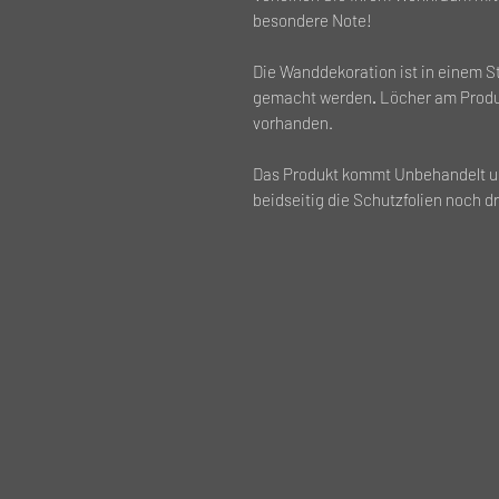
besondere Note!
Die Wanddekoration ist in einem S
gemacht werden
.
Löcher am Produ
vorhanden.
Das Produkt kommt Unbehandelt und
beidseitig die Schutzfolien noch d