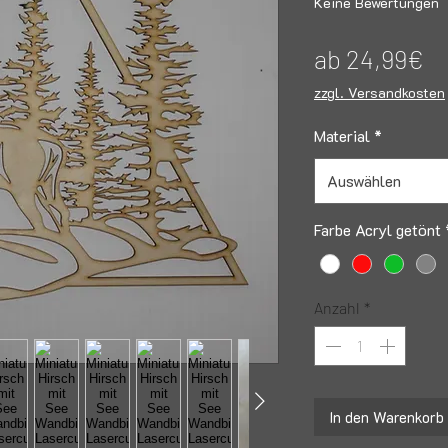
Keine Bewertungen
Sa
ab
24,99€
Pr
zzgl. Versandkosten
Material
*
Auswählen
Farbe Acryl getönt
Anzahl
*
In den Warenkorb