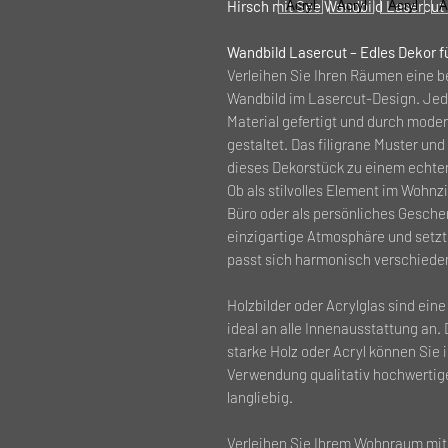
Hirsch mit See Wandbild Lasercut
Wandbild Lasercut – Edles Dekor f
Verleihen Sie Ihren Räumen eine 
Wandbild im Lasercut-Design. Jed
Material gefertigt und durch mode
gestaltet. Das filigrane Muster un
dieses Dekorstück zu einem echten
Ob als stilvolles Element im Wohn
Büro oder als persönliches Gesche
einzigartige Atmosphäre und setzt 
passt sich harmonisch verschieden
Holzbilder oder Acrylglas sind ei
ideal an alle Innenausstattung an
starke Holz oder Acryl können Sie 
Verwendung qualitativ hochwertige
langliebig.
Verleihen Sie Ihrem Wohnraum mit