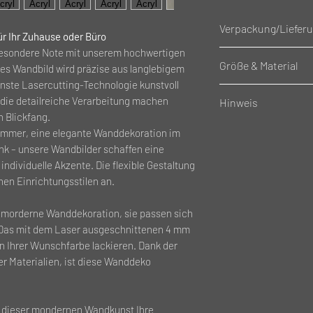
Verpackung/Liefer
ür Ihr Zuhause oder Büro
besondere Note mit unserem hochwertigen
Verpackung:
Größe & Material
es Wandbild wird präzise aus langlebigem
Eingepack in Scha
rnste Lasercutting-Technologie kunstvoll
Lieferumfang:
Größe HxB:
d die detailreiche Verarbeitung machen
Hinweis
Holz / Acrylzuschni
32cm X 32cm
 Blickfang.
Material:
es ist kein Befesti
zimmer, eine elegante Wanddekoration im
Holz oder Acryl
enthalten!
nk – unsere Wandbilder schaffen eine
Befesigungslöcher
individuelle Akzente. Die flexible Gestaltung
Materialstärke:
en Einrichtungsstilen an.
Holz: 4mm
Acryl: 3mm
ne morderne Wanddekoration, sie passen sich
. Das mit dem Laser ausgeschnittenen 4 mm
in Ihrer Wunschfarbe lackieren. Dank der
r Materialien, ist diese Wanddeko
 dieser mondernen Wandkunst Ihre