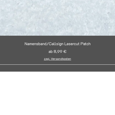
Schnellansicht
Namensband/Callsign Lasercut Patch
Sale-Preis
ab
8,99 €
zzgl. Versandkosten
DH-Laser-Design
Info@dh-laserdesign.de