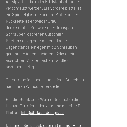
Acrylplatten die mit 4 Edelstahlschrauben
verschraubt werden. Die vordere platte ist
ein Spiegelglas, die andere Platte an der
Rückseite ist entweder Grau
durchsichtig, Schwarz oder Transparent.
Schrauben losdrehen Gutschein,
Briefumschlag oder andere flache
Gegenstände einlegen mit 2 Schrauben
gegenüberliegend fixieren, Geldschein
ausrichten. Alle Schauben handfest
anziehen, fertig.
Gerne kann ich Ihnen auch einen Gutschein
nach Ihren Wünschen erstellen.
Für die Grafik oder Wunschtext nutze die
Upload Funktion oder schreibe mir eine E-
Mail an:
Info@dh-laserdesign.de
Designen Sie selbst, oder mit meiner Hilfe