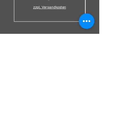
zzgl. Versandkosten
DH-Laser-Design
Info@dh-laserdesign.de
0160 8718415
Talstraße 18, 35083 Wetter (Hessen),