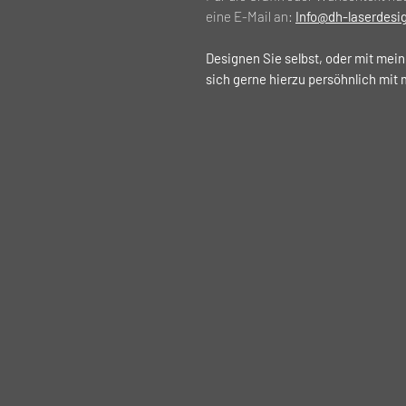
eine E-Mail an:
Info@dh-laserdesi
Designen Sie selbst, oder mit mein
sich gerne hierzu persöhnlich mit 