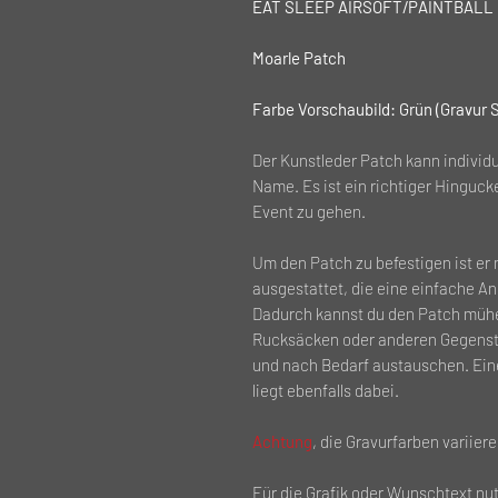
EAT SLEEP AIRSOFT/PAINTBALL R
Moarle Patch
Farbe Vorschaubild: Grün (Gravur 
Der Kunstleder Patch kann individu
Name. Es ist ein richtiger Hinguc
Event zu gehen.
Um den Patch zu befestigen ist er 
ausgestattet, die eine einfache A
Dadurch kannst du den Patch mühe
Rucksäcken oder anderen Gegenstä
und nach Bedarf austauschen. Ein
liegt ebenfalls dabei.
Achtung
, die Gravurfarben variier
Für die Grafik oder Wunschtext nu