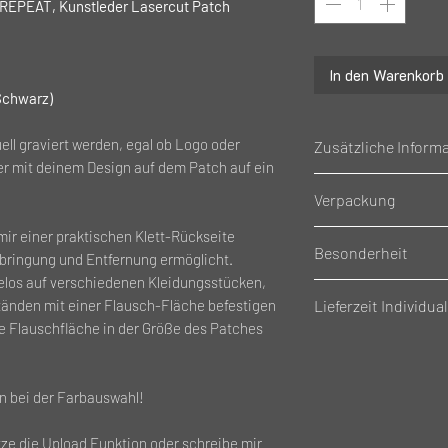
EPEAT, Kunstleder Lasercut Patch
In den Warenkorb
Schwarz)
ell graviert werden, egal ob Logo oder
Zusätzliche Inform
ker mit deinem Design auf dem Patch auf ein
Gewicht: 0.027g
Verpackung
Material: Kunstlede
Größe: 8x8cm (LxB)
mir einer praktischen Klett-Rückseite
Einzeln Verpackt i
Besonderheit
Rückseite mit Klett
nbringung und Entfernung ermöglicht.
los auf verschiedenen Kleidungsstücken,
Achtung
, die Gravu
Lieferzeit Individual
nden mit einer Flausch-Fläche befestigen
Farbauswahl! Bitte
e Flauschfläche in der Größe des Patches
Lieferzeit Individua
betragen, diese Art
für Sie hergestellt
!
en bei der Farbauswahl!
tze die Upload Funktion oder schreibe mir