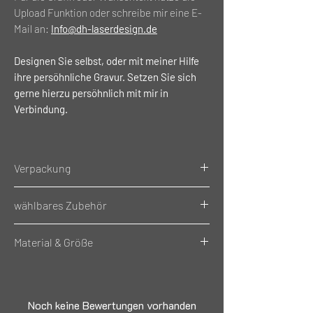
Upload Funktion oder schreibe mir eine E-
Mail an:
Info@dh-laserdesign.de
Designen Sie selbst, oder mit meiner Hilfe
ihre persöhnliche Gravur. Setzen Sie sich
gerne hierzu persöhnlich mit mir in
Verbindung.
Verpackung
einzeln verpackt im
wählbares Zubehör
Druckverschlussbeutel
Wählbares Zubehör:
Material & Größe
Kugelkette mit Verschluss
Material: Edelstahl
Material: Aluminium
Länge: 55cm
in verschiedenen Farben Eloxiert
Größe: 50mm x 29mm x 1mm (LxBxH)
Noch keine Bewertungen vorhanden