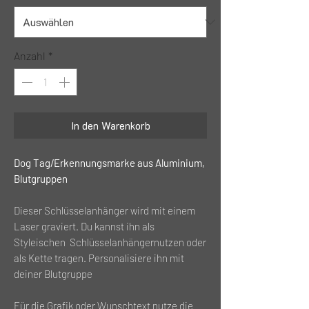
Anzahl
*
In den Warenkorb
Dog Tag/Erkennungsmarke aus Aluminium,
Blutgruppen
Dieser Schlüsselanhänger wird mit einem
Laser graviert. Du kannst ihn als
Styleischen Schlüsselanhängernutzen oder
als Kette tragen. Personalisiere ihn mit
deiner Blutgruppe
Für die Grafik oder Wunschtext nutze die