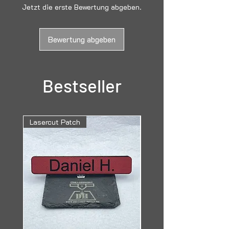
Schlüsselring mit Kette
Jetzt die erste Bewertung abgeben.
Ø 25mm
Länge der Kette: 33mm
Bewertung abgeben
Bestseller
Lasercut Patch
Lasergravur Aluminium