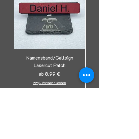
Namensband/Callsign
Lasercut Patch
Tag/Erkennungsmark
Sale-Preis
ab
8,99 €
zzgl. Versandkosten