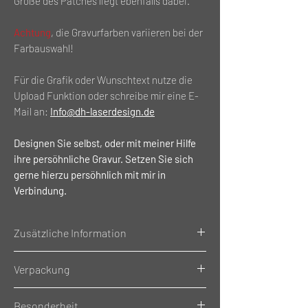
Größe des Patches liegt ebenfalls dabei.
Achtung
, die Gravurfarben variieren bei der
Farbauswahl!
Für die Grafik oder Wunschtext nutze die
Upload Funktion oder schreibe mir eine E-
Mail an:
Info@dh-laserdesign.de
Designen Sie selbst, oder mit meiner Hilfe
ihre persöhnliche Gravur. Setzen Sie sich
gerne hierzu persöhnlich mit mir in
Verbindung.
Zusätzliche Information
Gewicht: 0,05 Kg
Verpackung
Material: Kunstleder
Größe: 7x7cm (LxB)
Einzeln Verpackt im
Besonderheit