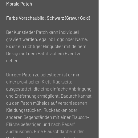
Morale Patch
Farbe Vorschaubild: Schwarz (Gravur Gold)
Der Kunstleder Patch kann individuell
graviert werden, egal ob Logo oder Name.
Es ist ein richtiger Hingucker mit deinem
Design auf dem Patch auf ein Event zu
gehen.
Um den Patch zu befestigen ist er mir
einer praktischen Klett-Rückseite
ausgestattet, die eine einfache Anbringung
und Entfernung ermöglicht. Dadurch kannst
du den Patch mühelos auf verschiedenen
Kleidungsstücken, Rucksäcken oder
anderen Gegenständen mit einer Flausch-
Fläche befestigen und nach Bedarf
austauschen. Eine Flauschfläche in der