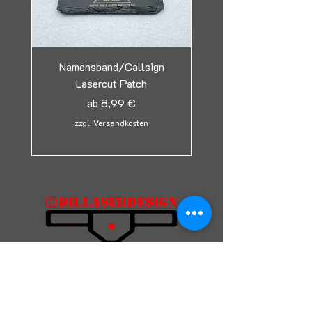
Namensband/Callsign
Lasercut Patch
Tag/Erkennungsmark
Sale-Preis
ab
8,99 €
zzgl. Versandkosten