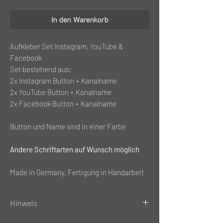
In den Warenkorb
Aufkleber Set Instagram, YouTube &
Facebook
Set bestehend aus:
2x Instagram Button + Kanalname
2x YouTube Button + Kanalname
2x Facebook Button + Kanalname
Button und Name sind in einer Farbe
Andere Schriftarten auf Wunsch möglich
Made in Germany, Fertigung in Handarbeit
Hinweis
Auf Schreibfehler achten! Es wird so