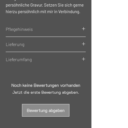
persöhnliche Gravur. Setzen Sie sich gerne
hierzu persöhnlich mit mir in Verbindung.
Pflegehinweis
Handwäsche bevorzugt, Spülmaschinen
Lieferung
geeignet
Dieser Artikel ist keine Lagerware, wird
Lieferumfang
auf Kundenwunsch Bestellt und
Graviert.
2 x Edelstahl Strohhalme, 1 x
Strohhalmbürste, 2 x Deckel
Noch keine Bewertungen vorhanden
Jetzt die erste Bewertung abgeben.
Bewertung abgeben