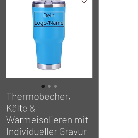
Thermobecher,
Kälte &
Wärmeisolieren mit
Individueller Gravur