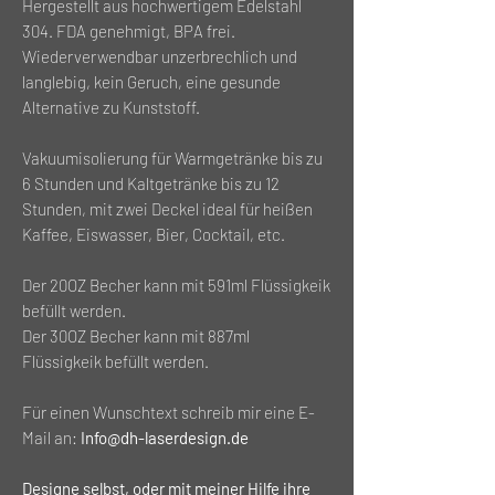
Hergestellt aus hochwertigem Edelstahl
304. FDA genehmigt, BPA frei.
Wiederverwendbar unzerbrechlich und
langlebig, kein Geruch, eine gesunde
Alternative zu Kunststoff.
Vakuumisolierung für Warmgetränke bis zu
6 Stunden und Kaltgetränke bis zu 12
Stunden, mit zwei Deckel ideal für heißen
Kaffee, Eiswasser, Bier, Cocktail, etc.
Der 20OZ Becher kann mit 591ml Flüssigkeik
befüllt werden.
Der 30OZ Becher kann mit 887ml
Flüssigkeik befüllt werden.
Für einen Wunschtext schreib mir eine E-
Mail an:
Info@dh-laserdesign.de
Designe selbst, oder mit meiner Hilfe ihre